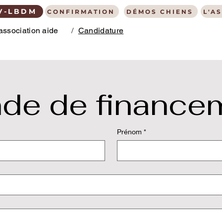
V-LBDM
CONFIRMATION
DÉMOS CHIENS
L'A
association aide
/
Candidature
de de finance
Prénom
*