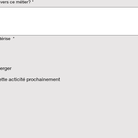
 vers ce métier?
*
térise
*
berger
tte acticité prochainement